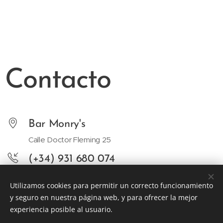
Contacto
Bar Monry's
Calle Doctor Fleming 25
(+34) 931 680 074
info@barmonrys.com
Utilizamos cookies para permitir un correcto funcionamiento
y seguro en nuestra página web, y para ofrecer la mejor
experiencia posible al usuario.